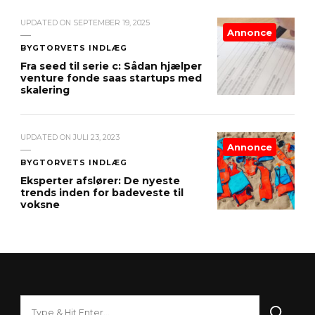
UPDATED ON
SEPTEMBER 19, 2025
Annonce
BYGTORVETS INDLÆG
Fra seed til serie c: Sådan hjælper
venture fonde saas startups med
skalering
UPDATED ON
JULI 23, 2023
Annonce
BYGTORVETS INDLÆG
Eksperter afslører: De nyeste
trends inden for badeveste til
voksne
Looking