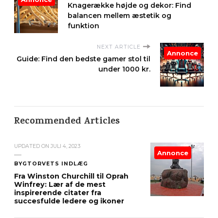
Knagerække højde og dekor: Find
balancen mellem æstetik og
funktion
NEXT ARTICLE
Annonce
Guide: Find den bedste gamer stol til
under 1000 kr.
Recommended Articles
UPDATED ON
JULI 4, 2023
Annonce
BYGTORVETS INDLÆG
Fra Winston Churchill til Oprah
Winfrey: Lær af de mest
inspirerende citater fra
succesfulde ledere og ikoner