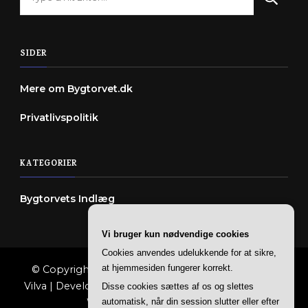
for
Something?
SIDER
Mere om Bygtorvet.dk
Privatlivspolitik
KATEGORIER
Bygtorvets Indlæg
Vi bruger kun nødvendige cookies
Cookies anvendes udelukkende for at sikre,
at hjemmesiden fungerer korrekt.
© Copyright 2026
Bygtorvet
. All Rights Reserved.
Vilva | Developed By
Blossom Themes
. Powered by
Disse cookies sættes af os og slettes
WordPress
.
Privatlivspolitik
automatisk, når din session slutter eller efter