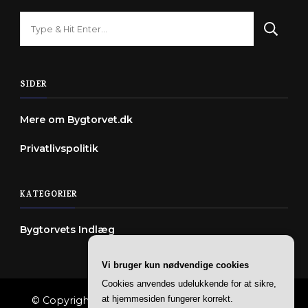
Looking
for
Something?
SIDER
Mere om Bygtorvet.dk
Privatlivspolitik
KATEGORIER
Bygtorvets Indlæg
Vi bruger kun nødvendige cookies
Cookies anvendes udelukkende for at sikre,
at hjemmesiden fungerer korrekt.
© Copyright 2026
Bygtorvet
. All Rights Reserved.