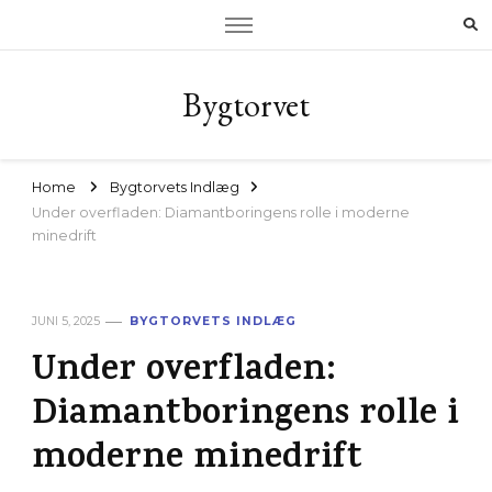
Bygtorvet
Home
Bygtorvets Indlæg
Under overfladen: Diamantboringens rolle i moderne
minedrift
JUNI 5, 2025
BYGTORVETS INDLÆG
Under overfladen:
Diamantboringens rolle i
moderne minedrift