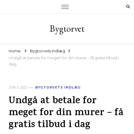
Bygtorvet
Home
Bygtorvets Indlæg
Undgå at betale for meget for din murer – få gratis tilbud i
dag
JUNI 5, 2023
BYGTORVETS INDLÆG
Undgå at betale for
meget for din murer – få
gratis tilbud i dag