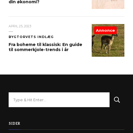
din økonomi?
APRIL 25, 2023
Annonce
BYGTORVETS INDLÆG
Fra boheme til klassisk: En guide
til sommerkjole-trends i år
Looking
for
Something?
SIDER