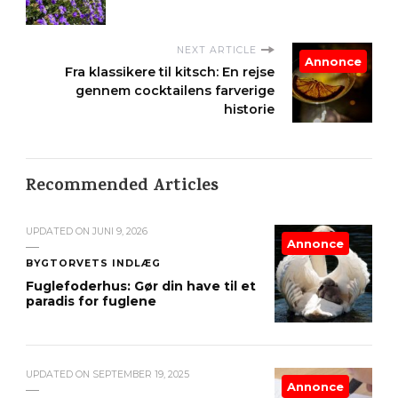
NEXT ARTICLE
Annonce
Fra klassikere til kitsch: En rejse
gennem cocktailens farverige
historie
Recommended Articles
UPDATED ON
JUNI 9, 2026
Annonce
BYGTORVETS INDLÆG
Fuglefoderhus: Gør din have til et
paradis for fuglene
UPDATED ON
SEPTEMBER 19, 2025
Annonce