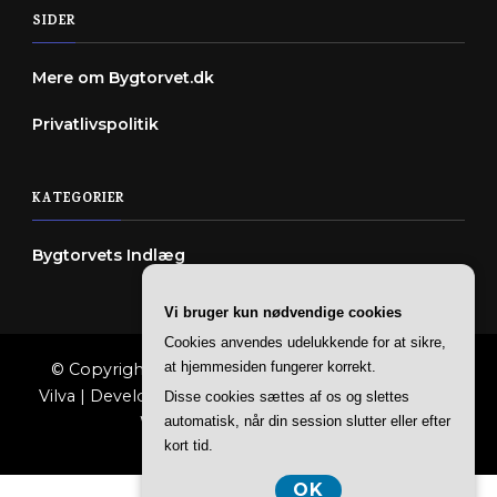
SIDER
Mere om Bygtorvet.dk
Privatlivspolitik
KATEGORIER
Bygtorvets Indlæg
Vi bruger kun nødvendige cookies
Cookies anvendes udelukkende for at sikre,
at hjemmesiden fungerer korrekt.
© Copyright 2026
Bygtorvet
. All Rights Reserved.
Vilva | Developed By
Blossom Themes
. Powered by
Disse cookies sættes af os og slettes
automatisk, når din session slutter eller efter
WordPress
.
Privatlivspolitik
kort tid.
OK