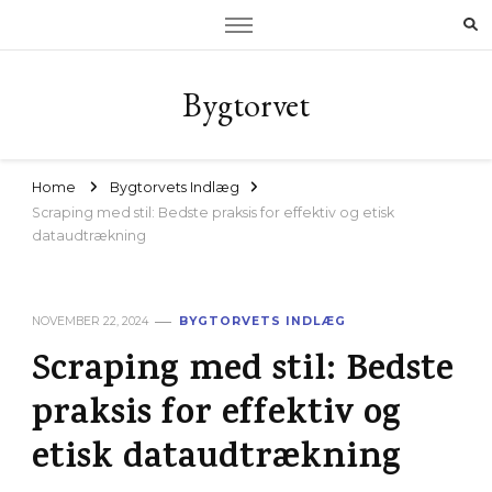
Bygtorvet
Home
Bygtorvets Indlæg
Scraping med stil: Bedste praksis for effektiv og etisk
dataudtrækning
NOVEMBER 22, 2024
BYGTORVETS INDLÆG
Scraping med stil: Bedste
praksis for effektiv og
etisk dataudtrækning