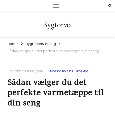
Bygtorvet
Home
Bygtorvets Indlæg
Sådan vælger du det perfekte varmetæppe til din seng
UPDATED ON
JUNI 3, 2026
BYGTORVETS INDLÆG
Sådan vælger du det
perfekte varmetæppe til
din seng