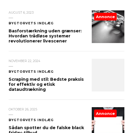
AUGUST 6, 2023
Annonce
BYGTORVETS INDLÆG
Basforstærkning uden grænser:
Hvordan trådløse systemer
revolutionerer livescener
NOVEMBER 22, 2024
BYGTORVETS INDLÆG
Scraping med stil: Bedste praksis
for effektiv og etisk
dataudtrækning
OKTOBER 26, 2025
Annonce
BYGTORVETS INDLÆG
Sådan spotter du de falske black
friday-tilbud