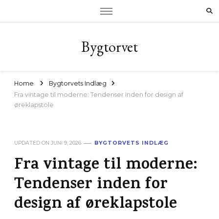
Bygtorvet
Home
Bygtorvets Indlæg
Fra vintage til moderne: Tendenser inden for design af
øreklapstole
UPDATED ON
JUNI 9, 2026
BYGTORVETS INDLÆG
Fra vintage til moderne:
Tendenser inden for
design af øreklapstole