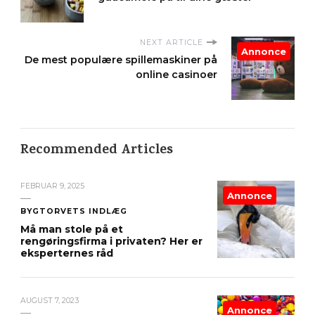
NEXT ARTICLE
Annonce
De mest populære spillemaskiner på
online casinoer
Recommended Articles
FEBRUAR 9, 2025
Annonce
BYGTORVETS INDLÆG
Må man stole på et
rengøringsfirma i privaten? Her er
eksperternes råd
AUGUST 7, 2023
Annonce