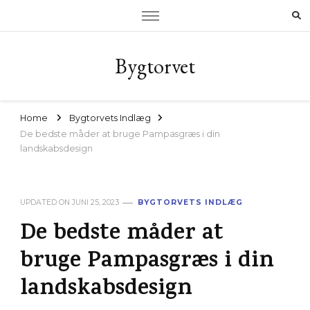
Bygtorvet
Home
Bygtorvets Indlæg
De bedste måder at bruge Pampasgræs i din
landskabsdesign
UPDATED ON
JUNI 25, 2023
BYGTORVETS INDLÆG
De bedste måder at
bruge Pampasgræs i din
landskabsdesign