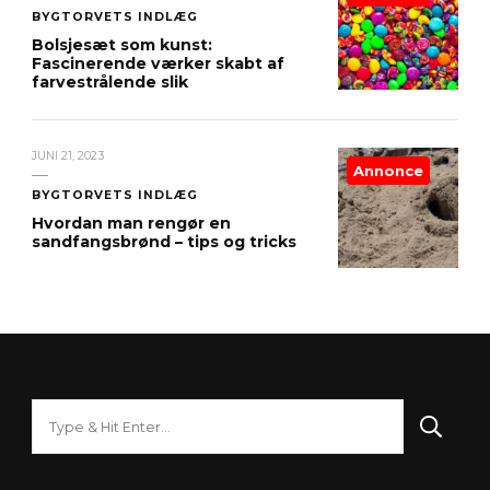
BYGTORVETS INDLÆG
Bolsjesæt som kunst:
Fascinerende værker skabt af
farvestrålende slik
JUNI 21, 2023
Annonce
BYGTORVETS INDLÆG
Hvordan man rengør en
sandfangsbrønd – tips og tricks
Looking
for
Something?