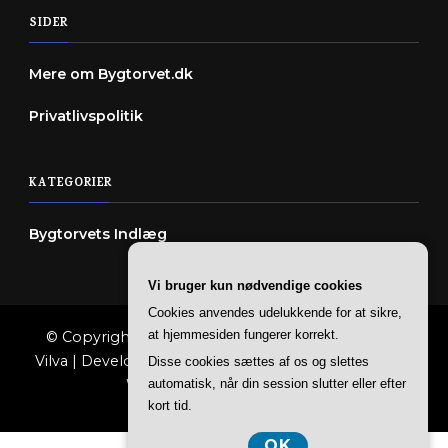
SIDER
Mere om Bygtorvet.dk
Privatlivspolitik
KATEGORIER
Bygtorvets Indlæg
Vi bruger kun nødvendige cookies
Cookies anvendes udelukkende for at sikre,
at hjemmesiden fungerer korrekt.
© Copyright 2026
Bygtorvet
. All Rights Reserved.
Vilva | Developed By
Blossom Themes
. Powered by
Disse cookies sættes af os og slettes
automatisk, når din session slutter eller efter
WordPress
.
Privatlivspolitik
kort tid.
OK