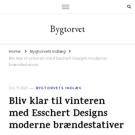
Bygtorvet
Home
Bygtorvets Indlæg
Bliv klar til vinteren med Esschert Designs moderne
brændestativer
JULI 17, 2023
BYGTORVETS INDLÆG
Bliv klar til vinteren
med Esschert Designs
moderne brændestativer