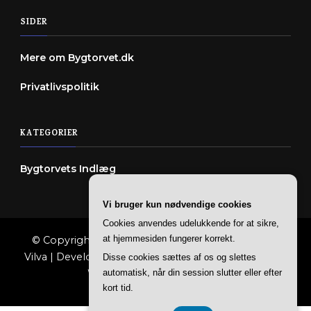
SIDER
Mere om Bygtorvet.dk
Privatlivspolitik
KATEGORIER
Bygtorvets Indlæg
Vi bruger kun nødvendige cookies
Cookies anvendes udelukkende for at sikre,
at hjemmesiden fungerer korrekt.
© Copyright 2026
Bygtorvet
. All Rights Reserved.
Vilva | Developed By
Blossom Themes
. Powered by
Disse cookies sættes af os og slettes
WordPress
.
Privatlivspolitik
automatisk, når din session slutter eller efter
kort tid.