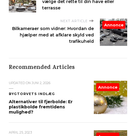
vælge det rette til din have eller
terrasse
NEXT ARTICLE
Annonce
Bilkameraer som vidner: Hvordan de
hjælper med at afklare skyld ved
trafikuheld
Recommended Articles
UPDATED ON
JUNI 2, 2026
Annonce
BYGTORVETS INDLÆG
Alternativer til fjerbolde: Er
plastikbolde fremtidens
mulighed?
APRIL 25, 2023