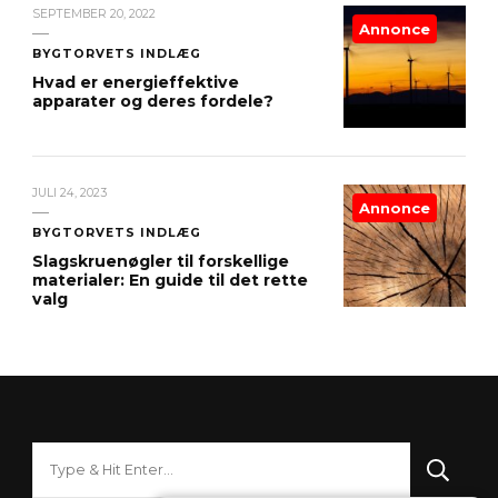
SEPTEMBER 20, 2022
Annonce
BYGTORVETS INDLÆG
Hvad er energieffektive
apparater og deres fordele?
JULI 24, 2023
Annonce
BYGTORVETS INDLÆG
Slagskruenøgler til forskellige
materialer: En guide til det rette
valg
Looking
for