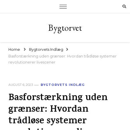
Bygtorvet
Home
Bygtorvets Indlæg
Basforstærkning uden grænser: Hvordan trådløse systemer
revolutionerer livescener
AUGUST 6, 2023
BYGTORVETS INDLÆG
Basforstærkning uden
grænser: Hvordan
trådløse systemer